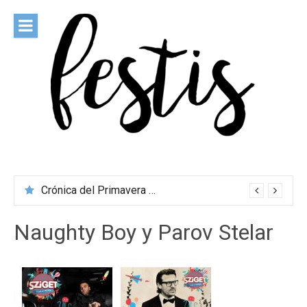
Saltar
al
contenido
festis
Todas las novedades de los festivales más importantes
Crónica del Primavera Sound Porto 2026
Naughty Boy y Parov Stelar